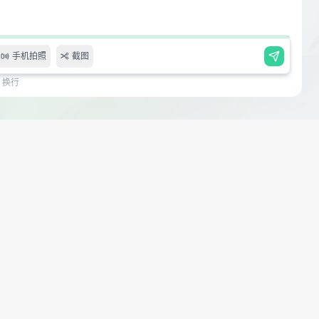
手机拍照
截图
er 换行
tl真题