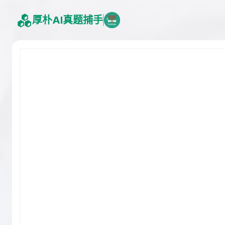
厚朴AI真题捕手