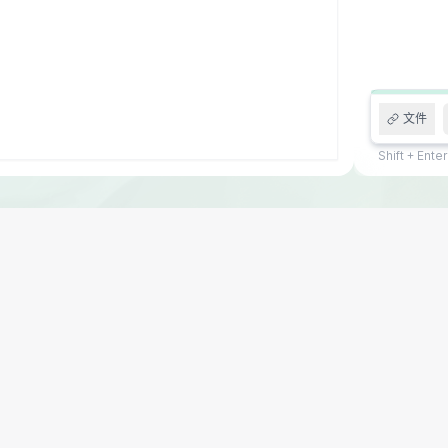
文件
Shift + Ent
graphy
May.2023
Paper
Booklet
真题