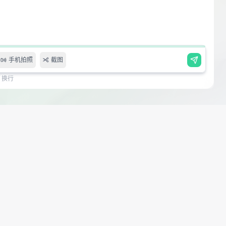
手机拍照
截图
er 换行
 1 Question