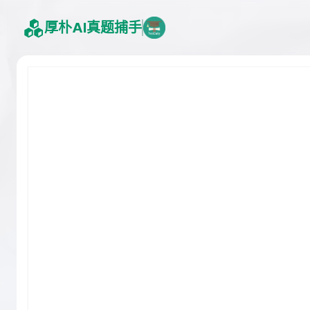
厚朴AI真题捕手